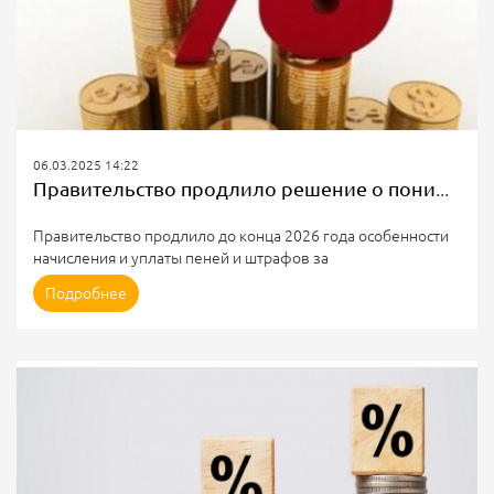
06.03.2025 14:22
Правительство продлило решение о пониженном размере пеней при просрочке платежей за ЖКУ
Правительство продлило до конца 2026 года особенности
начисления и уплаты пеней и штрафов за
несвоевременную оплату жилищно-коммунальных услуг
Подробнее
(ЖКУ) без привязки к выросшей ключевой ставке Банка
России. Постановление об этом подписано.
В 2025 и 2026 году при расчёте пеней и штрафов за основу
будет браться ключевая ставка Банка России в 9,5%
годовых, действовавшая на 27 февраля 2022 года.
Решение распространяется на правоотношения, возникшие
с 1 января 2025 года.
По Жилищному...