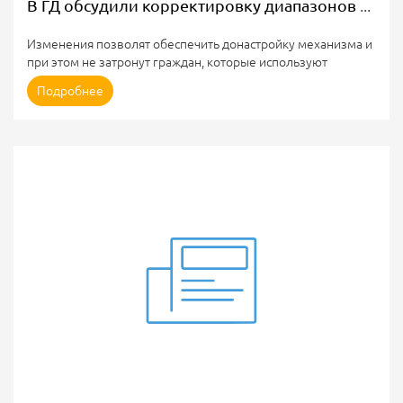
В ГД обсудили корректировку диапазонов тарифов на электроэнергию для граждан
Изменения позволят обеспечить донастройку механизма и
при этом не затронут граждан, которые используют
электроэнергию для отопления жилых домов, сообщил
Подробнее
глава комитета Госдумы по энергетике Николай
Шульгинов
Вопрос корректировки диапазонов дифференцированных
тарифов на электроэнергию для граждан обсудили на
пленарном заседании Госдумы. Об этом сообщает сайт ГД.
После введения новой системы тарификации, рассчитанной
на три группы - диапазоны потребления, жители разных
регионов страны...