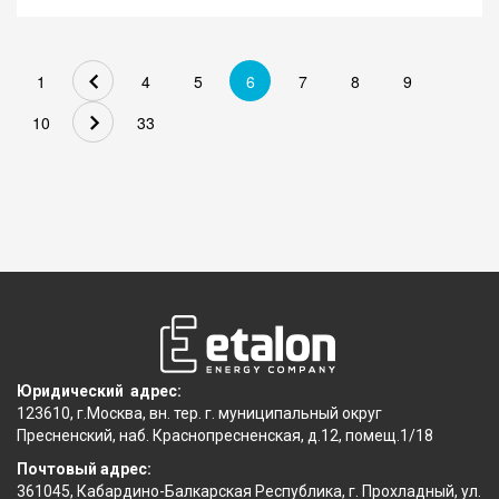
Постановление Арбитражного суда Восточно-Сибирского
округа от 28.12.2024 г. по делу № А74-5469/2023
СУТЬ СПОРА:
Потребитель обратился в суд с иском об обязании
1
4
5
6
7
8
9
гарантирующего поставщика произвести перерасчет.
10
33
Гарантирующий поставщик подал встречный иск о
взыскании с потребителя стоимости безучетного...
Юридический адрес:
123610, г.Москва, вн. тер. г. муниципальный округ
Пресненский, наб. Краснопресненская, д.12, помещ.1/18
Почтовый адрес:
361045, Кабардино-Балкарская Республика, г. Прохладный, ул.