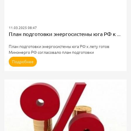
11.03.2025 08:47
План подготовки энергосистемы юга РФ к лету готов
План подготовки энергосистемы юга РФ к лету готов
Минэнерго РФ согласовало план подготовки
энергосистемы юга страны к работе в летний период, когда
Подробнее
возможно наступление экстремально высоких температур.
Об этом сообщила пресс-служба энергетического
ведомства по итогам выездных совещаний главы
Минэнерго Сергея Цивилева по ТЭК региона.
На совещании поднимались вопросы, связанные с
организацией логистики для перевозки грузов ТЭК в
западном направлении, а также развития энергосистемы
южных...