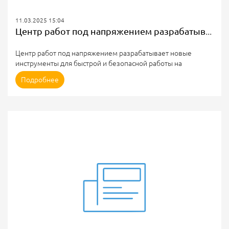
11.03.2025 15:04
Центр работ под напряжением разрабатывает новые инструменты для быстрой и безопасной работы на электросетях
Центр работ под напряжением разрабатывает новые
инструменты для быстрой и безопасной работы на
электросетях
Подробнее
ЧОУ ДПО «Центр работ под напряжением» активно
развивает инновационные направления, совершенствуя
существующие и разрабатывая принципиально новые
решения для выполнения работ под напряжением:
инструменты, средства защиты и специализированные
приспособления, которые повышают безопасность
и эффективность эксплуатации энергосетей.
Успешно...