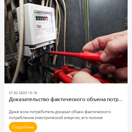
СМС-сообщения: +7 (938) 075-97-18 (Сообщение должно
содержать в себе: номер лицевого счёта абонента, ФИО
абонента, адрес, показания прибора учёта, дату снятия
показаний абонентом. СМС-сообщение является платным.
Стоимость отправки СМС-сообщения необходимо уточнять
у оператора мобильной связи.
Через функционал личного кабинета...
27.02.2025 15:16
Доказательство фактического объема потребления при безучетном потреблении
Даже если потребитель доказал объем фактического
потребления электрической энергии, его полное
освобождение от ответственности за безучетное
Подробнее
потребление недопустимо.