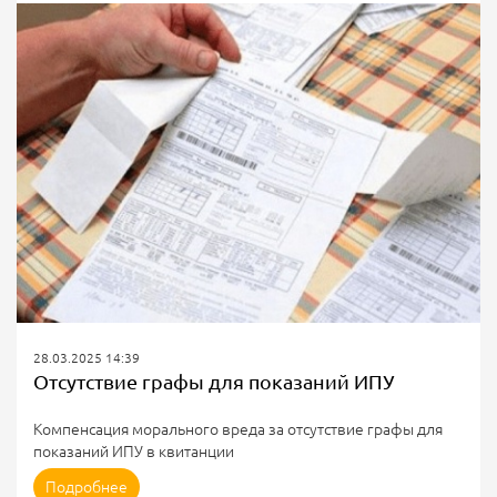
такого помещения коммерсант будет оплачивать по тарифу
прочие потребители (коммерческий тариф). Но поскольку
объект энергопотребления находиться внутри
многоквартирного дома и...
28.03.2025 14:39
Отсутствие графы для показаний ИПУ
Компенсация морального вреда за отсутствие графы для
показаний ИПУ в квитанции
Жительница Екатеринбурга решила, что УО и расчетный
Подробнее
центр должны выплатить ей компенсацию морального