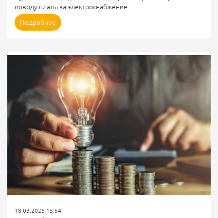
поводу платы за электроснабжение
Причина: по мнению суда, РСО правильно начисляла плату
Подробнее
за электроснабжение, а требование надзорного органа о
корректировке платы является необоснованным.
Государственный комитет Республики Карелия по
строительному, жилищному и дорожному надзору (далее –
Комитет) выдал предписание АО “ТНС энерго Карелия”.
РСО начисляла плату за электроснабжение жильцам МКД
по ул. Карельская в г....
18.03.2025 15:54