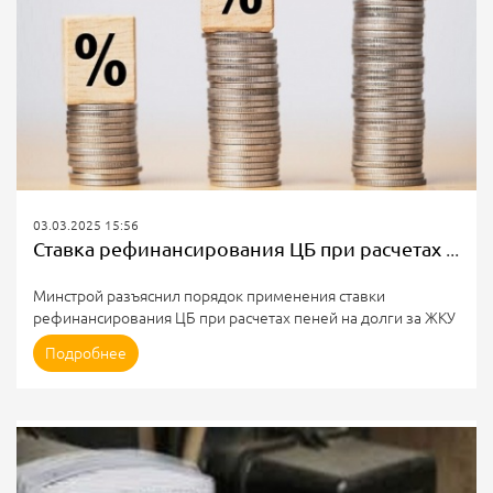
03.03.2025 15:56
Ставка рефинансирования ЦБ при расчетах пеней за ЖКУ
Минстрой разъяснил порядок применения ставки
рефинансирования ЦБ при расчетах пеней на долги за ЖКУ
Минстрой России письмом от 03.02.2025 N 2748−ОГ/00
Подробнее
разъяснял порядок применения ставки рефинансирования
Банка России при расчетах пеней на сумму задолженности
по оплате ЖКУ. Документ опубликован в информационной
правовой системе «Консультант».
В письме ведомства сообщается, что Правительством
принято постановление от 26 марта 2022 года N 474 «О