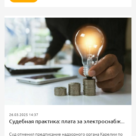
вреда в 105 000 рублей. А всё потому, что в квитанциях за
март, август и сентябрь 2023 г. не было полей для внесения
показаний ИПУ электроэнергии.
Обращаясь в суд, женщина указала: из-за таких квитанций
не могла платить за свет в установленный законом срок.
Действия ответчиков «являются...
26.03.2025 14:37
Судебная практика: плата за электроснабжение
Суд отменил предписание надзорного органа Карелии по