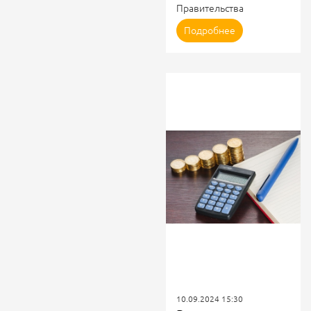
Правительства
Российской Федерации
Подробнее
от 25.09.2024 Nº 1304 "0
внесении изменений в
некоторые акты
Правительства
Российской Федерации".
Внесены изменения в
правила ОРЭМ и правила
розничных рынков
электроэнергии
http://publication.pravo.gov
index=1
10.09.2024 15:30