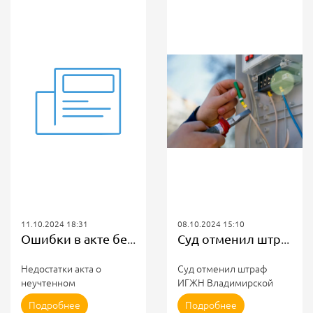
11.10.2024 18:31
08.10.2024 15:10
Ошибки в акте бездоговорного потребления не всегда могут быть причиной признания его незаконным
Суд отменил штраф ИГЖН за ненадлежащее уведомление об отключении электроснабжения
Недостатки акта о
Суд отменил штраф
неучтенном
ИГЖН Владимирской
потреблении могут быть
области за
Подробнее
Подробнее
восполнены иными
ненадлежащее