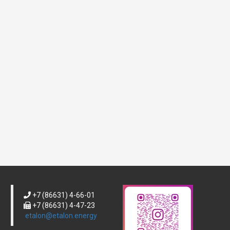
В результате
применения расчетного
способа (1)...
+7 (86631) 4-66-01
+7 (86631) 4-47-23
etalon@etalon.energy