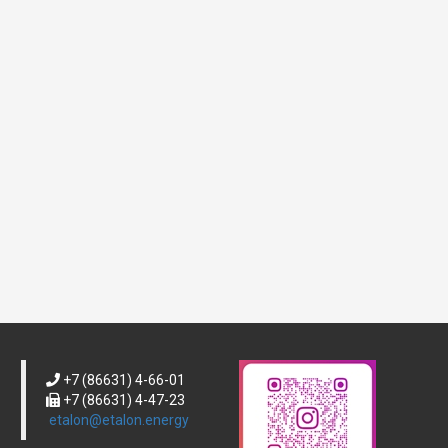
По мере развития
линейного
оборудования
и технологий...
+7 (86631) 4-66-01
+7 (86631) 4-47-23
etalon@etalon.energy