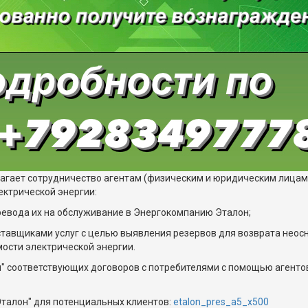
агает сотрудничество агентам (физическим и юридическим лицам
ктрической энергии:
ревода их на обслуживание в Энергокомпанию Эталон;
поставщиками услуг с целью выявления резервов для возврата нео
мости электрической энергии.
" соответствующих договоров с потребителями с помощью агенто
талон" для потенциальных клиентов:
etalon_pres_а5_x500