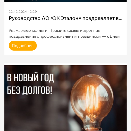
22.12.2024 12:29
Руководство АО «ЭК Эталон» поздравляет всех причастных с праздником Днем энергетика!
Уважаемые коллеги! Примите самые искренние
поздравления с профессиональным праздником — с Днем
энергетика!
Подробнее
Сегодня мы отмечаем праздник, который символизирует
свет и тепло, наполняющий наши дома и сердца. Эта важная
дата имеет большое значение для нашего общего дела.
Искренне благодарю каждого члена нашего коллектива за
самоотдачу, ответственное отношение к работе и
готовности решать самые сложные задачи.
Уверен, что совместный потенциал и опыт помогут
развивать...