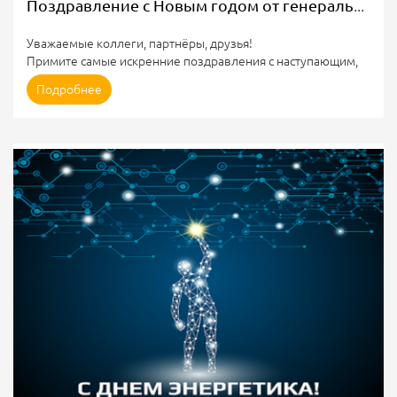
Поздравление с Новым годом от генерального директора АО "ЭК Эталон"
Уважаемые коллеги, партнёры, друзья!
Примите самые искренние поздравления с наступающим,
новым 2025 годом!
Подробнее
Новый год – самый светлый, самый добрый и любимый
праздник для каждого из нас! Вместе с радостью и теплом
этот праздник дарит предвкушение перемен, обновлений,
и чего-то нового.
В канун Нового года мы обычно подводим главные итоги
года, вспоминаем каким был для нас уходящий год, чему
научил, чем порадовал. Уходящий 2024 год оказался для
всех разным. Но, я с уверенностью...