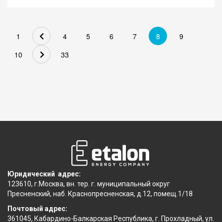
цифровой валюты (в том числе участии в майнинг-пуле) без
включения в реестр лиц, осуществляющих майнинг
цифровой валюты, физическими лицами - гражданами
Российской Федерации, не являющимися
1
4
5
6
7
8
9
индивидуальными предпринимателями, и о внесении
10
33
изменений в постановление Правительства Российской
Федерации от 29 декабря 2011 г. № 1178".
http://publication...
Юридический адрес:
123610, г.Москва, вн. тер. г. муниципальный округ
Пресненский, наб. Краснопресненская, д.12, помещ.1/18
Почтовый адрес:
361045, Кабардино-Балкарская Республика, г. Прохладный, ул.