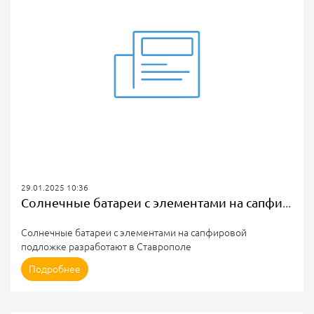
29.01.2025 10:36
Солнечные батареи с элементами на сапфировой подложке разработают в Ставрополе
Солнечные батареи с элементами на сапфировой
подложке разработают в Ставрополе
В Северо-Кавказском федеральном университете (СКФУ)
Подробнее
разработают солнечные батареи с элементами на
сапфировых подложках. Об этом сообщили в пресс-службе
вуза.