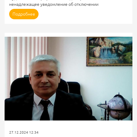
ненадлежащее уведомление об отключении
электроснабжения
Подробнее
Причина: РСО заблаговременно уведомила потребителя-
должника о предстоящем отключении электроснабжения в
квитанции.
Инспекция государственного жилищного надзора
Владимирской области оштрафовала АО “ЭнергосбыТ
Плюс” на 5 тысяч рублей по статье 7.23 КоАП РФ.
Инспекция полагала, что энергоснабжающая организация
нарушила требования Правил № 354 и не уведомила
собственника...
27.12.2024 12:34