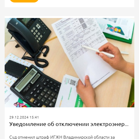
аппараты (БПЛА), сообщил ТГ-канал Mash.
В сообщении Mash указывается, что функционал дронов
включает в себя очистку проводов от снега и льда,
нанесение антиобледенительных и антикоррозионных
составов. Также отмечается, что дроны, названные
«Пауками», успешно применяются в северных регионах
России, и в горных районах...
29.12.2024 15:41
Уведомление об отключении электроэнергии в квитанции
Суд отменил штраф ИГЖН Владимирской области за