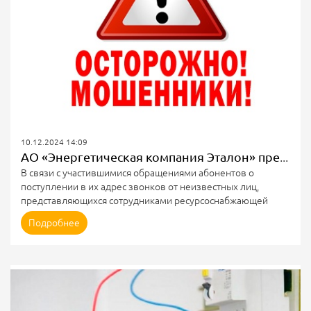
10.12.2024 14:09
АО «Энергетическая компания Эталон» предупреждает о мошенничестве!
В связи с участившимися обращениями абонентов о
поступлении в их адрес звонков от неизвестных лиц,
представляющихся сотрудниками ресурсоснабжающей
организации и информирующих их о проведении работы
Подробнее
по замене индивидуальных (квартирных) приборов учёта
электрической энергии, АО «ЭК Эталон» настоятельно
просит граждан обращаться в органы внутренних дел.
Обращаем ваше внимание, что мошенников можно
распознать по следующим признакам: