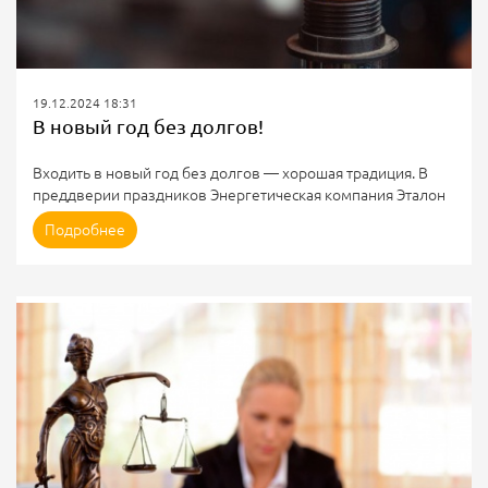
19.12.2024 18:31
В новый год без долгов!
Входить в новый год без долгов — хорошая традиция. В
преддверии праздников Энергетическая компания Эталон
напоминает своим клиентам о необходимости избавиться
Подробнее
от задолженности за потребленную электрическую
энергию.
В преддверии Нового года и последующих выходных дней
напоминаем о необходимости своевременной оплаты за
электроэнергию. Это позволит не остаться без
электричества в праздничные дни, сохранить праздничное
настроение и и не попасть в ситуацию, когда все планы
могут...