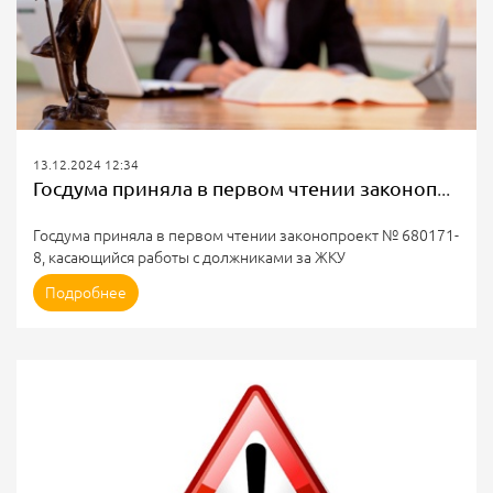
13.12.2024 12:34
Госдума приняла в первом чтении законопроект № 680171-8
Госдума приняла в первом чтении законопроект № 680171-
8, касающийся работы с должниками за ЖКУ
Авторы проекта предлагают механизм внесудебного
Подробнее
взыскания задолженности — исполнительную надпись
нотариуса.
На нотариуса предполагается возложить обязанность
предварительно, до совершения исполнительной надписи,
уведомлять должника о поступившем требовании
взыскателя, предоставив должнику срок для ответного
реагирования (частичное или полное погашение
задолженности,...