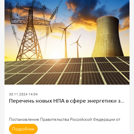
жильца об отказе АО “Костромская сбытовая компания” в
замене ИПУ электрической энергии.
Инспекция полагала, что общество нарушило требования
закона: собственник квартиры по ул....
30.11.2024 14:04
Перечень новых НПА в сфере энергетики за ноябрь 2024
Постановление Правительства Российской Федерации от
01.11.2024 № 1469 "Об установлении лимита
Подробнее
энергопотребления при осуществлении майнинга