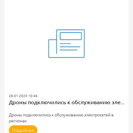
Солнечные батареи создадут по заказу крупного
российского разработчика и производителя комплексных
систем безопасности, спецтехники и беспилотных
летательных аппаратов.
Идея состоит в том, чтобы разработать и изготовить
технологическое...
28.01.2025 10:46
Дроны подключились к обслуживанию электросетей в регионах
Дроны подключились к обслуживанию электросетей в
регионах
В семи северных регионах России к обслуживанию
Подробнее
электросетей подключили беспилотные летательные