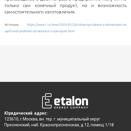
только сам конечный продукт, но и возможность
самостоятельного изготовления.
Источник:
https://www1.ru/news/2025/01/26/solnecnye-batarei-s-elementami-na-
sapfirovoi-podlozke-razrabotaiut-v-stavropole.html
Юридический адрес:
123610, г.Москва, вн. тер. г. муниципальный округ
Пресненский, наб. Краснопресненская, д.12, помещ.1/18