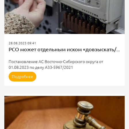
28.08.2023 09:41
РСО может отдельным иском «довзыскать/ закрыть» спорный период при несовпадении точек поставки
Постановление АС Восточно-Сибирского округа от
01.08.2023 по делу А33-5967/2021
СУТЬ СПОРА
Подробнее
Наличие долга за поставленный ресурс стало причиной
обращения РСО в суд с требованием о взыскании
денежных средств.
Особенность спора заключалась в необходимости
взыскания стоимости поставленного ресурса при наличии
судебного акта, вступившего в законную силу, по делу о
взыскании безучётного потребления между истцом и
ответчиком за аналогичный период.
Ранее Судебная коллегия по...