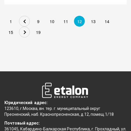
Скоробогатова.
"Далее сам клиент будет выбирать, хочет он использовать
этот шаблон или не хочет. Это исключительно выбор
человека. Мы начнем с простых шаблонов: оплата ЖКХ,
1
9
10
11
12
13
14
переводы, а дальше будем думать, как эти шаблоны
15
19
расширять", - сказала она. По словам Скоробогатовой,
прекратить использование...
Юридический адрес:
123610, г.Москва, вн. тер. г. муниципальный округ
Пресненский, наб. Краснопресненская, д.12, помещ.1/18
Почтовый адрес:
361045, Кабардино-Балкарская Республика, г. Прохладный, ул.