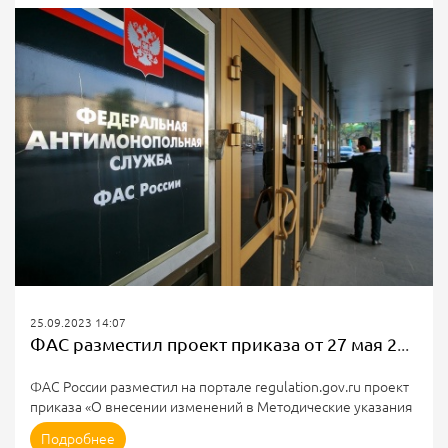
электрической энергии, произведенной на генерирующих
объектах и потребляемой объектами, введенными в
эксплуатацию после 1 июля 2017 г. на территориях, не
объединенных в ценовые и неценовые зоны оптового
рынка, по свободным...
25.09.2023 14:07
ФАС разместил проект приказа от 27 мая 2022 г. № 412/22
ФАС России разместил на портале regulation.gov.ru проект
приказа «О внесении изменений в Методические указания
по расчету тарифов на электрическую энергию (мощность)
Подробнее
для населения и приравненных к нему категорий