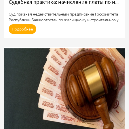
Судебная практика: начисление платы по новому прибору учета при наличии старого
Суд признал недействительным предписание Госкомитета
Республики Башкортостан по жилищному и строительному
надзору о неправильном начислении платы за
Подробнее
электроснабжение.
Причина: по мнению суда, у органа жилнадзора
отсутствовали основания для выдачи предписания, так как
РСО правильно учитывала показания нового прибора
учёта.
Государственный комитет Республики Башкортостан по
жилищному и строительному надзору провёл проверку в
отношении электроснабжающей организации ООО
“ЭСКБ”...