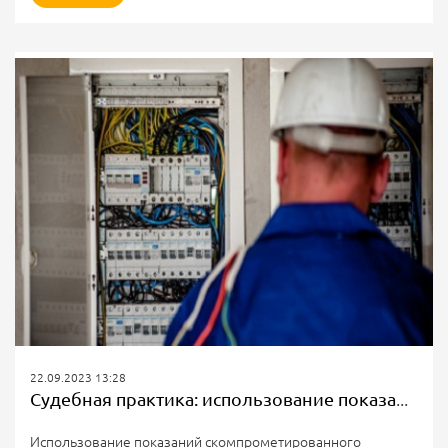
потребителей, тарифов на услуги по передаче
электрической энергии, поставляемой населению и
приравненным к нему категориям потребителей,
утвержденные приказом Федеральной антимонопольной
службы от 27 мая 2022 г. № 412/22».
Документ разработан во исполнение...
22.09.2023 13:28
Судебная практика: использование показаний скомпрометированного прибора учёта
Использование показаний скомпрометированного