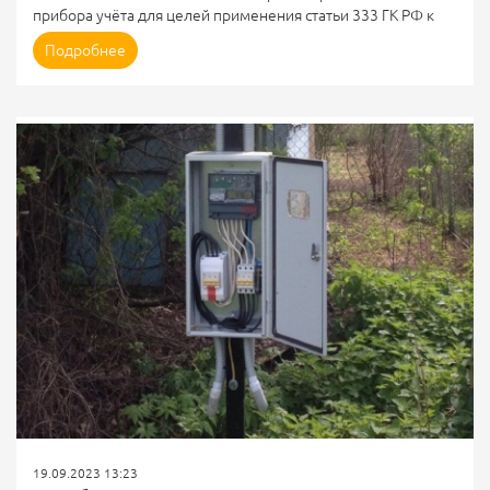
прибора учёта для целей применения статьи 333 ГК РФ к
объёму и стоимости неучтённого потребления не
Подробнее
соответствует принципам правосудия, но есть нюанс.
Можно использовать показания прибора учёта, которые
получены после восстановления учёта.
Постановление АС Западно-Сибирского округа от
04.08.2023 по делу А75-10849/2021
СУТЬ СПОРА
Между участниками дела возник спор о возможности
уменьшения ответственности абонента по правилам ст. 333
ГК...
19.09.2023 13:23