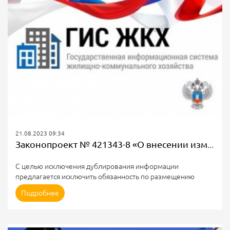
разногласий с конкурсным управляющим предбанкротного
общества «ТрикВол»...
21.08.2023 09:34
Законопроект № 421343-8 «О внесении изменений в статьи 6 и 7 ФЗ "О ГИС ЖКХ"
С целью исключения дублирования информации
предлагается исключить обязанность по размещению
ресурсоснабжающими организациями сведений,
Подробнее
размещение которых возложено на иных лиц. В частности,
информации о производственных и инвестиционных
программах лиц, осуществляющих поставки ресурсов,
необходимых для предоставления коммунальных услуг, в