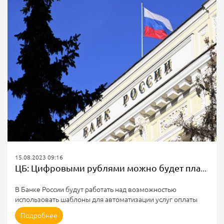
многоквартирные дома, жилые дома, а также результаты их
исполнения.
В рамках реализации требований Федерального закона от
28 ноября 2018 г. № 442-ФЗ...
15.08.2023 09:16
ЦБ: Цифровыми рублями можно будет платить за ЖКХ
В Банке России будут работать над возможностью
использовать шаблоны для автоматизации услуг оплаты
ЖКХ цифровыми рублями. Об этом заявила на пресс-
Подробнее
конференции первый зампред ЦБ РФ Ольга