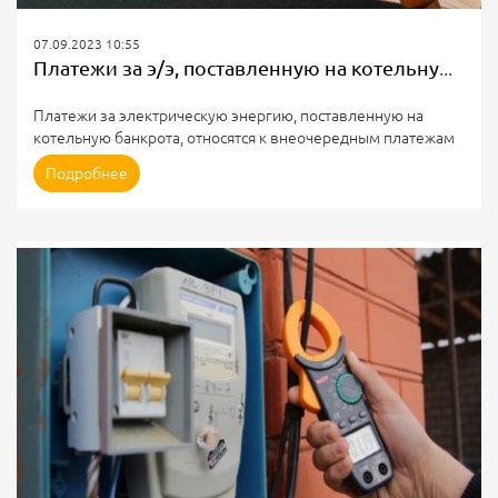
07.09.2023 10:55
Платежи за э/э, поставленную на котельную банкрота
Платежи за электрическую энергию, поставленную на
котельную банкрота, относятся к внеочередным платежам
Определение Верховного Суда РФ от 16.08.2023 № 307-
Подробнее
ЭС23-8079 по делу А66-19241/2017
СУТЬ СПОРА
Между гарантирующим поставщиком э/э (кредитором) и
конкурсным управляющим возникли разногласия по
вопросу отнесения платежей, которые сделал должник
(производитель пара и горячей воды (тепловой энергии)
котельными) в адрес поставщика за поставленную
энергию, к внеочередным платежам.
...