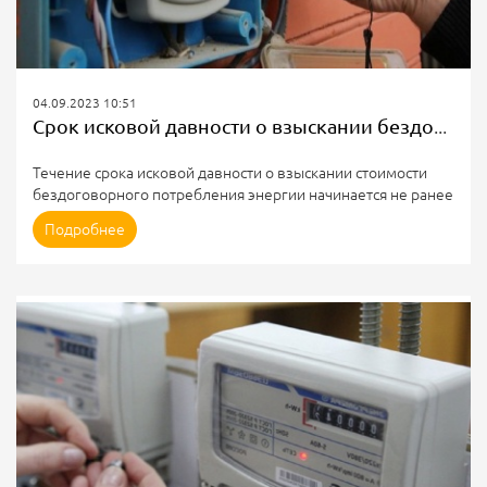
04.09.2023 10:51
Срок исковой давности о взыскании бездоговорного потребления э/э
Течение срока исковой давности о взыскании стоимости
бездоговорного потребления энергии начинается не ранее
даты составления акта о неучтённом (бездоговорном)
Подробнее
потреблении энергии.
Постановление АС Московского округа от 21.08.2023 по
делу А40-280927/2022
СУТЬ СПОРА
Сетевая компания в ходе проведения проверки объектов
электросетевого хозяйства выявила факт потребления
энергии в отсутствие договора, о чём был составлен акт
проверки, датированный мартом 2019
В январе 2020...