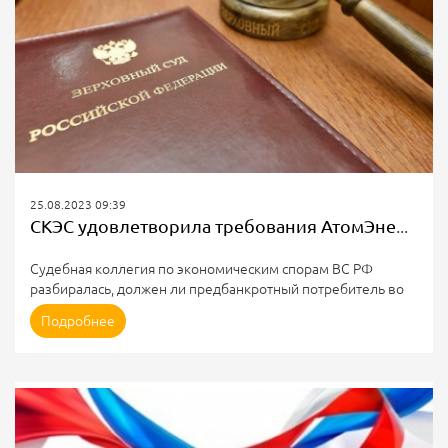
25.08.2023 09:39
СКЭС удовлетворила требования АтомЭнергоСбыт в споре с предбанкротным потребителем
Судебная коллегия по экономическим спорам ВС РФ
разбиралась, должен ли предбанкротный потребитель во
внеочередном порядке оплатить долги за электроэнергию.
Подробнее
Издано определение СКЭС от 16.08.2023 № 307-ЭС23-8079
по делу № А66-19241/2017.
Фабула дела
В рамках дела о банкротстве должника общество
«АтомЭнергоСбыт» (гарантирующий поставщик) обратилось
в арбитражный суд с заявлением о разрешении