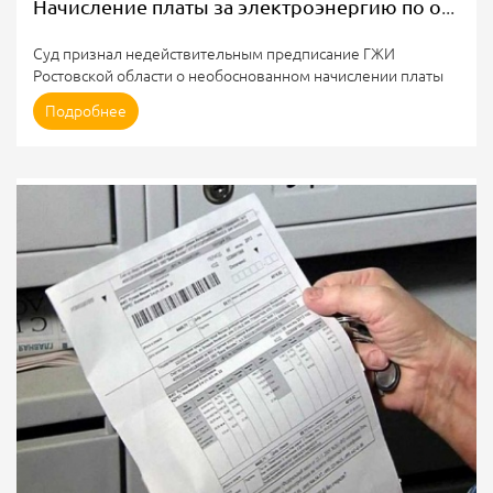
Начисление платы за электроэнергию по общедомовому ПУ
Суд признал недействительным предписание ГЖИ
Ростовской области о необоснованном начислении платы
за электроэнергию.
Подробнее
Причина: по мнению суда, Правилами №354
предусмотрена возможность начисления платы
собственникам жилого дома, не являющегося
многоквартирным, с учётом показаний общего счётчика
(дело № А53 – 6111/2022).
ГЖИ Ростовской области по жалобе жильцов дома
в Ростове-на-Дону проверила правильность определение
ПАО “ТНС энерго...