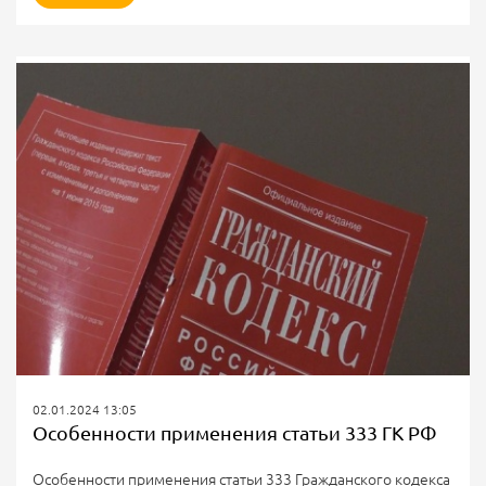
А50-10315/2010
СУТЬ СПОРА
Энергосбытовая компания обратилась в суд с требованием
об индексации присужденных денежных сумм. Заявление
подано 22.11.2022.
Сумма индексации была рассчитана с 25.08.2010 (дата
объявления резолютивной части судебного акта) по
17.05.2011 (дата фактического...
02.01.2024 13:05
Особенности применения статьи 333 ГК РФ
Особенности применения статьи 333 Гражданского кодекса