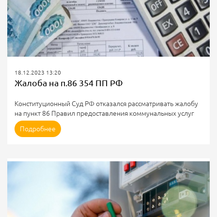
18.12.2023 13:20
Жалоба на п.86 354 ПП РФ
Конституционный Суд РФ отказался рассматривать жалобу
на пункт 86 Правил предоставления коммунальных услуг
№ 354 (определение № 3121-О)
Подробнее
До этого собственники не смогли через суд обязать
ресурсоснабжающие организации произвести перерасчет
начисленного по нормативу размера платы за
коммунальные услуги в связи с отсутствием одного из
истцов в квартире определенное время.
Тогда суды не нашли оснований для перерасчета, указав на:
- недоказанность невозможности установить счетчики;
-...