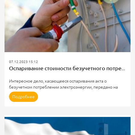
07.12.2023 15:12
Оспаривание стоимости безучетного потребления электроэнергии
Интересное дело, касающееся оспаривания акта о
безучетном потреблении электроэнергии, передано на
рассмотрение Коллегии по экономическим спорам ВС РФ.
Подробнее
Фабула дела
В результате проведенной энергосбытом проверки на
объекте ИП обнаружено несоответствие свинцовой
пломбы на корпусе прибора учета оттиску пломбы
государственной поверки, примененной в 2016 году,
повреждение пломбы-наклейки контроля завода-