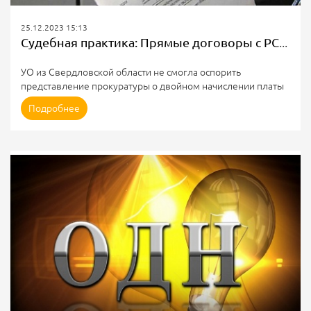
25.12.2023 15:13
Судебная практика: Прямые договоры с РСО при наличии УО
УО из Свердловской области не смогла оспорить
представление прокуратуры о двойном начислении платы
за электроснабжение.
Подробнее
Богдановичская городская прокуратура провела проверку
по обращениям АО “ЭнергосбыТ Плюс” и жителей одного
из МКД города. Они жаловались на выставление
управляющей организацией ООО “УК “Образцово Восток”
в мае и июне 2023 года квитанций за электроэнергию, в то
время как у собственников помещений ранее были
заключены прямые договоры с РСО.
...