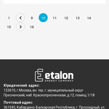
Определение Верховного Суда РФ №306-ЭС23-14467 от
20.11.2023 по делу А57-15981/2022
СУТЬ СПОРА
Наличие долга за поставленную электрическую энергию
1
9
10
11
12
13
14
стало причиной для начисления и взыскания неустойки.
15
19
ПОЗИЦИЯ СУДОВ АПЕЛЛЯЦИОННОЙ И КАССАЦИОННОЙ
ИНСТАНЦИЙ
Суды провели аналогию с мораторием, связанным с...
Юридический адрес:
123610, г.Москва, вн. тер. г. муниципальный округ
Пресненский, наб. Краснопресненская, д.12, помещ.1/18
Почтовый адрес:
361045, Кабардино-Балкарская Республика, г. Прохладный, ул.