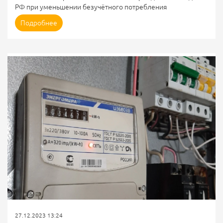
РФ при уменьшении безучётного потребления
электрической энергии
Подробнее
Определение Верховного Суда РФ от 25.12.2023 №302-
ЭС23-16868 по делу А19-10960/2022
ГЛАВНЫЙ ВЫВОД
Нельзя уменьшить объём безучётного потребления при
доказанном факте вмешательства в работу прибора учёта
СУТЬ СПОРА
Сотрудники гарантирующего поставщика (ответчика)
провели проверку энергопринимающих устройств на
объекте потребителя (истца). В ходе проверки были...
27.12.2023 13:24