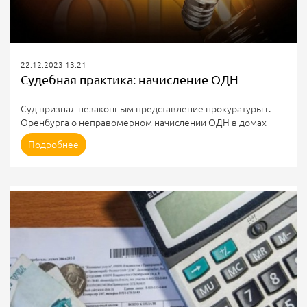
22.12.2023 13:21
Судебная практика: начисление ОДН
Суд признал незаконным представление прокуратуры г.
Оренбурга о неправомерном начислении ОДН в домах
блокированной застройки
Подробнее
Прокуратура Оренбурга провела проверку по обращению
о несогласии с начислением АО “ЭнергосбыТ Плюс” платы
за электроэнергию на ОДН.
Прокуратура полагала, что жилые дома в п. Пригородный,
где находились жилые помещения заявительницы, не
являются многоквартирными домами, а относятся к жилым
домам блокированной застройки и плата за ОДН в них
начисляться не...