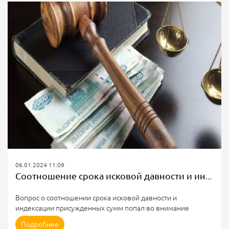
перерасчете платы за электроэнергию.
До этого Госстройжилнадзор провел проверку по вопросу
начисления платы за электрическую энергию в жилом
доме. За месяц счетчик намотал 33899 кВт.ч.
Было обнаружено, что расчётный...
06.01.2024 11:09
Соотношение срока исковой давности и индексации присужденных сумм
Вопрос о соотношении срока исковой давности и
индексации присужденных сумм попал во внимание
Заместителя председателя Верховного Суда РФ
Подробнее
Определение от 11.12.2023 № 309-ЭС23-17903 по делу