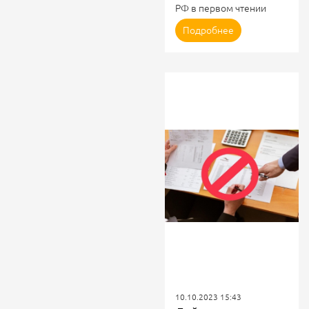
РФ в первом чтении
приняты законопроекты
Подробнее
о внесении изменений в
ЖК РФ и в ФЗ о ГИС ЖКХ
На пленарном заседании
Государственной Думы
17 октября приняты в
первом чтении два
законопроекта - №
416434-8 «О внесении
изменений Жилищный
кодекс Российской
Федерации и в статьи 6 и
7 ФЗ «О ГИС ЖКХ» и
421343-8 «О внесении
изменений в статьи 6 и 7
ФЗ «О ГИС ЖКХ».
Законопроекты
представил статс-
секретарь – заместитель
Министра...
10.10.2023 15:43