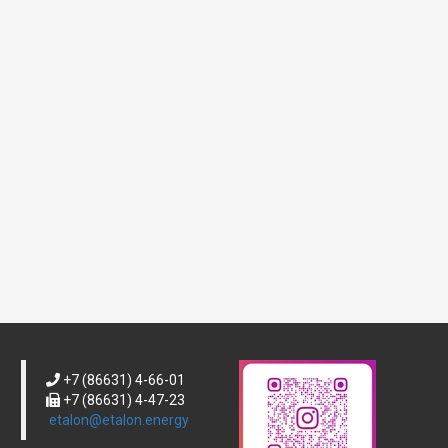
гарантирующими
поставщиками и
энергосбытовыми
организациями.
Уже завтра, 18 октября...
+7 (86631) 4-66-01
+7 (86631) 4-47-23
etalon@etalon.energy