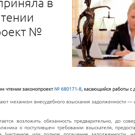
приняла в
чтении
роект №
8
ом чтении законопроект
№
680171-8
, касающийся работы с
гают механизм внесудебного взыскания задолженности — 
гается возложить обязанность предварительно, до сов
олжника о поступившем требовании взыскателя, предост
ия (частичное или полное погашение задолженности, н