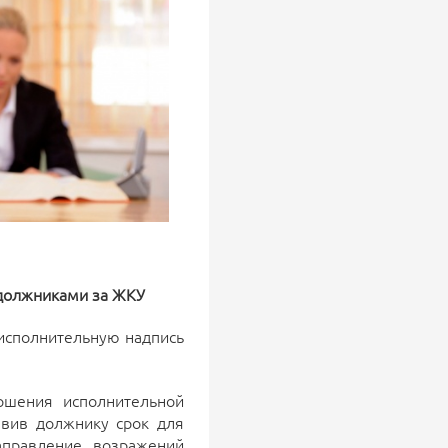
 должниками за ЖКУ
исполнительную надпись
ершения исполнительной
авив должнику срок для
аправление возражений