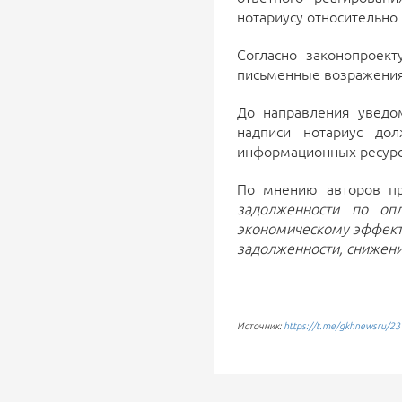
нотариусу относительно 
Согласно законопроект
письменные возражения 
До направления уведо
надписи нотариус до
информационных ресурс
По мнению авторов п
задолженности по оп
экономическому эффект
задолженности, снижени
Источник:
https://t.me/gkhnewsru/23