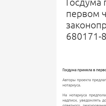
Госдума 
первом 
законоп
680171-
Госдума приняла в перв
Авторы проекта предла
нотариуса.
На нотариуса предпола
надписи, уведомлять д
ответного реагирован