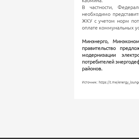
кабмина.
В частности, Федера
необходимо представи
ЖКУ с учетом норм пот
оплате коммунальных усл
Минэнерго, Минэконо
правительство предло
модернизации электр
потребителей энергоде
районов.
Источник: https://t.me/energy_loun