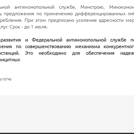
льной антимонопольной службе, Минстрою, Минэконо
ть предложения по применению дифференцированных либ
ребления. При этом предписано усиление адресности ме
уг. Срок - до 1 июля.
мразвития и Федеральной антимонопольной службе по
жения по совершенствованию механизма конкурентно
останций. Это необходимо для обеспечения надеж
фицитных
ge/10740