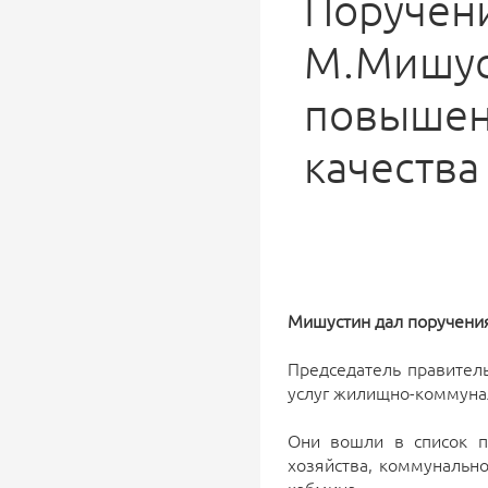
Поручен
М.Мишус
повыше
качества
Мишустин дал поручения
Председатель правител
услуг жилищно-коммунал
Они вошли в список п
хозяйства, коммунально