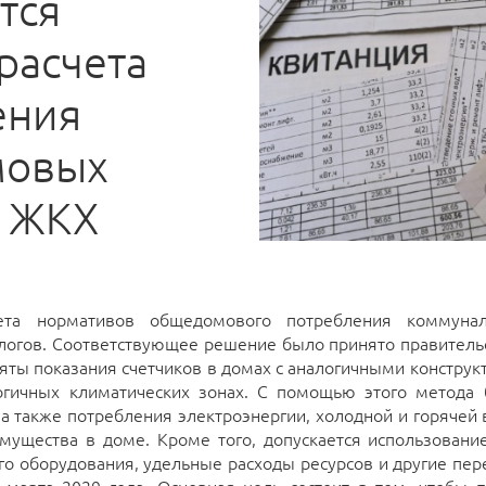
тся
расчета
ения
мовых
в ЖКХ
та нормативов общедомового потребления коммунал
логов. Соответствующее решение было принято правительс
няты показания счетчиков в домах с аналогичными констру
огичных климатических зонах. С помощью этого метода 
 а также потребления электроэнергии, холодной и горячей
мущества в доме. Кроме того, допускается использован
о оборудования, удельные расходы ресурсов и другие пе