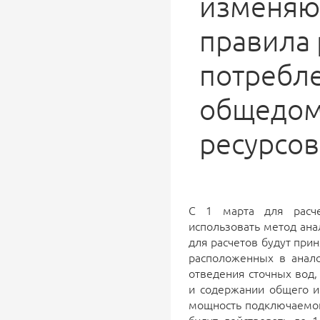
изменяю
правила 
потребл
общедо
ресурсо
С 1 марта для расче
использовать метод ана
для расчетов будут при
расположенных в анал
отведения сточных вод,
и содержании общего и
мощность подключаемог