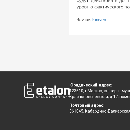
будут действовать до 
уровню фактического по
Источник:
Известия
Юридический адрес:
123610, г.Москва, вн. тер. г. м
Краснопресненская, д.12, поме
Почтовый адрес:
361045, Кабардино-Балкарская 