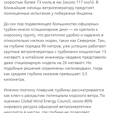
скоростью более 73 миль в час (около 117 км/ч). В
ближайшие месяцы ветрогенератору предстоят
полноценные испытания у побережья Янцзяна.
До сих пор подавляющее большинство офшорных
турбин имело «стационарное дно» — их крепили к
морскому грунту, что достаточно удобно и надежно в
относительно мелких морях, таких как Северное. Там,
на глубине порядка 90 метров, уже успешно работают
крупные ветрогенераторы с турбинами мощностью 13
мегаватт, а китайские инженеры недавно представили
даже стационарную модель на 26 мегаватт. Но
подобные решения ограничены мелководьем, тогда
как средняя глубина океанов превышает 3,5
километра.
Именно поэтому плавучие турбины рассматриваются
как ключ к раскрытию потенциала морского ветра. По
оценкам Global Wind Energy Council, около 80%
мирового ресурса офшорной ветроэнергетики
находится в местах, где глубина не позволяет