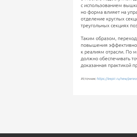
с использованием вышки
но форма влияет на упр
отделение круглых секц
треугольных секциях по
Таким образом, переход
повышения эффективност
к реалиям отрасли. По 
должно обеспечивать точ
доказанная практикой п
Источник:
https://eepir.ru/new/pereo