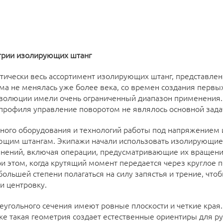
рии изолирующих штанг
тически весь ассортимент изолирующих штанг, представлен
ма не менялась уже более века, со времен создания первы
эволюции имели очень ограниченный диапазон применения.
 профиля управление поворотом не являлось основной зада
ного оборудования и технологий работы под напряжением
ющим штангам. Экипажи начали использовать изолирующие
енений, включая операции, предусматривающие их вращен
 этом, когда крутящий момент передается через круглое п
большей степени полагаться на силу запястья и трение, чт
и центровку.
угольного сечения имеют ровные плоскости и четкие края.
ке такая геометрия создает естественные ориентиры для рук