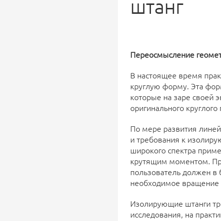
штанг
Переосмысление геомет
В настоящее время прак
круглую форму. Эта фор
которые на заре своей 
оригинального круглого
По мере развития линей
и требования к изолиру
широкого спектра прим
крутящим моментом. При
пользователь должен в 
необходимое вращение 
Изолирующие штанги тре
исследования, на практи