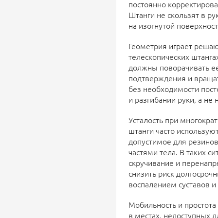
постоянно корректиров
Штанги не скользят в ру
на изогнутой поверхност
Геометрия играет решаю
телескопических штанга
должны поворачивать ее
подтверждения и враща
без необходимости пост
и разгибании руки, а не
Усталость при многокра
штанги часто использу
допустимое для резиновы
частями тела. В таких с
скручивание и перенапр
снизить риск долгосро
воспалением суставов и т
Мобильность и простота
в местах, недоступных 