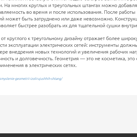
. На многих круглых и треугольных штангах можно добавлят
авляемость во время и после использования. После работы
ий может быть затруднено или даже невозможно. Конструк
зволяет быстрее разобрать их для тщательной сушки внутри
 от круглого к треугольному дизайну отражает более широ
и эксплуатации электрических сетей: инструменты должн
мере внедрения новых технологий и увеличения рабочих на
ность и долговечность. Геометрия — это не косметика, это
рименения в электрических сетях.
smyslenie-geometrii-izolirujushhih-shtang/