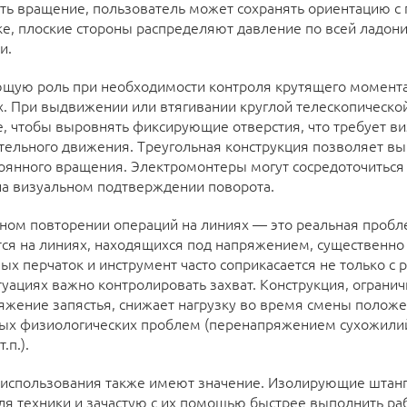
ать вращение, пользователь может сохранять ориентацию 
ке, плоские стороны распределяют давление по всей ладони
и.
щую роль при необходимости контроля крутящего момента
х. При выдвижении или втягивании круглой телескопическо
, чтобы выровнять фиксирующие отверстия, что требует ви
тельного движения. Треугольная конструкция позволяет в
оянного вращения. Электромонтеры могут сосредоточиться
 на визуальном подтверждении поворота.
тном повторении операций на линиях — это реальная проб
ются на линиях, находящихся под напряжением, существен
х перчаток и инструмент часто соприкасается не только с р
итуациях важно контролировать захват. Конструкция, огран
яжение запястья, снижает нагрузку во время смены полож
чных физиологических проблем (перенапряжением сухожили
.п.).
 использования также имеют значение. Изолирующие штанг
для техники и зачастую с их помощью быстрее выполнить ра