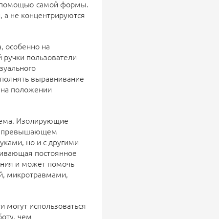
с помощью самой формы.
, а не концентрируются
, особенно на
й ручки пользователи
зуального
ыполнять выравнивание
 на положении
лема. Изолирующие
но превышающем
уками, но и с другими
ичивающая постоянное
ения и может помочь
й, микротравмами,
и могут использоваться
боту, чем