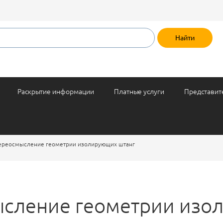
Раскрытие информации
Платные услуги
Представит
ереосмысление геометрии изолирующих штанг
сление геометрии изо