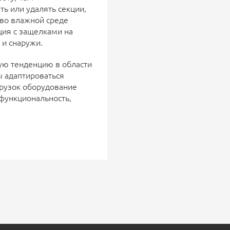
ь или удалять секции,
 во влажной среде
ция с защелками на
 и снаружи.
кую тенденцию в области
ы адаптироваться
грузок оборудование
 функциональность,