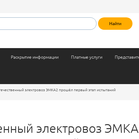
Раскрытие информации
Платные услуги
Представит
течественный электровоз ЭМКА2 прошёл первый этап испытаний
енный электровоз ЭМК