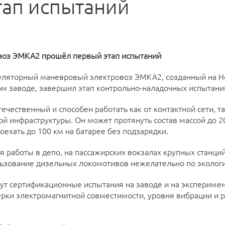
тап испытаний
воз ЭМКА2 прошёл первый этап испытаний
муляторный маневровый электровоз ЭМКА2, созданный на 
м заводе, завершил этап контрольно-наладочных испытани
чественный и способен работать как от контактной сети, та
й инфраструктуры. Он может протянуть состав массой до 20
оехать до 100 км на батарее без подзарядки.
 работы в депо, на пассажирских вокзалах крупных станц
льзование дизельных локомотивов нежелательно по эколо
т сертификационные испытания на заводе и на экспериме
ки электромагнитной совместимости, уровня вибрации и р