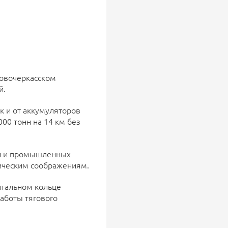
Новочеркасском
й.
к и от аккумуляторов
00 тонн на 14 км без
ий и промышленных
гическим соображениям.
нтальном кольце
аботы тягового