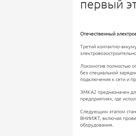
первый э
Отечественный электро
Третий контактно-акку
электровозостроительно
Локомотив полностью оте
без специальной зарядно
подключения к сети и пр
ЭМКА2 предназначен для
предприятиях, где испо
Следующим этапом стану
ВНИИЖТ, включая провер
оборудования.