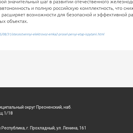
ой значительный шаг в развитии отечественного железнод
 автономность и полную российскую комплектность, что сни
 расширяет возможности для безопасной и эффективной р
ых объектах.
08/31/otecestvennyi-elektrovoz-emka2-prosel-pervyi-etap-ispytanii.html
униципальный округ Пресненский, наб.
щ.1/18
Республика, г. Прохладный, ул. Ленина, 161