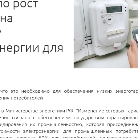
о рост
на
у
нергии для
 что это необходимо для обеспечения низких энергота
ения потребителей
 в Министерстве энергетики РФ. "Изменение сетевых тари
чин связано с обеспечением государством гарантирова
бсидирования их промышленностью, которая присоединен
стоимости электроэнергии для промышленных потребите
тавляет порядка 50% для потребителей, присоединенны