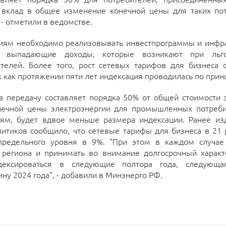
 вклад в общее изменение конечной цены для таких по
- отметили в ведомстве.
иям необходимо реализовывать инвестпрограммы и инфра
ь выпадающие доходы, которые возникают при льго
телей. Более того, рост сетевых тарифов для бизнеса 
к как протяжении пяти лет индексация проводилась по прин
а передачу составляет порядка 50% от общей стоимости 
нечной цены электроэнергии для промышленных потреби
ям, будет вдвое меньше размера индексации. Ранее из
литиков сообщило, что сетевые тарифы для бизнеса в 21 
 предельного уровня в 9%. "При этом в каждом случае
 региона и принимать во внимание долгосрочный харак
ексироваться в следующие полтора года, следующа
ну 2024 года", - добавили в Минэнерго РФ.