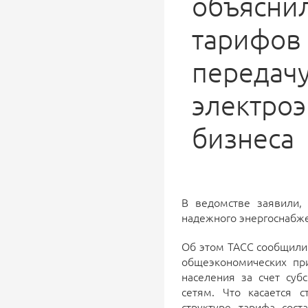
объяснил
тарифов 
передач
электроэ
бизнеса
В ведомстве заявили,
надежного энергоснабж
Об этом ТАСС сообщили
общеэкономических при
населения за счет су
сетям. Что касается 
структуре тарифа сос