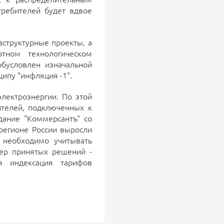
требителей будет вдвое
структурные проекты, а
тном технологическом
обусловлен изначальной
ципу "инфляция -1".
электроэнергии. По этой
телей, подключенных к
дание "Коммерсантъ" со
регионе России выросли
 необходимо учитывать
тер принятых решений -
я индексация тарифов